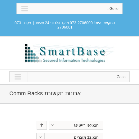
Go to...
התקשרו היום! 073-2706000 מוקד טלפוני 24 שעות
|
פקס: 073-
2706001
Go to...
ארונות תקשורת Comm Racks
הצג לפי
רייטינג
הצג
12 מוצרים